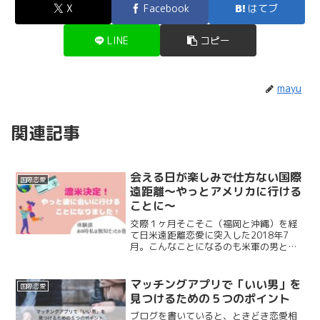
X
Facebook
はてブ
LINE
コピー
mayu
関連記事
会える日が楽しみで仕方ない国際
国際恋愛
遠距離〜やっとアメリカに行ける
ことに〜
交際１ヶ月そこそこ（福岡と沖縄）を経
て日米遠距離恋愛に突入した2018年7
月。こんなことになるのも米軍の男と付
き合う宿命だもんね、なんて言い聞かせ
ながら頑張る覚悟を決めた私。この時の
私はまあ、あれですよ。ちょっと調子に
マッチングアプリで「いい男」を
国際恋愛
乗っていたところがあり...
見つけるための５つのポイント
ブログを書いていると、ときどき恋愛相