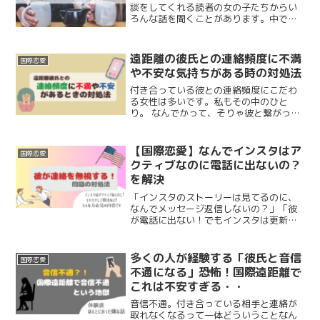
談をしてくれる読者の女の子たちからい
ろんな話を聞くことがあります。中でも
多いのが、「マッチングアプリで知り合
った男性」についてのお悩み。外国人男
性をうまくひっかける最良の手段とも言
遠距離の彼氏との連絡頻度に不満
国際恋愛
えるマッチングアプリです...
や不安な気持ちがある時の対処法
付き合っている彼との連絡頻度にこだわ
る女性は多いです。私もその中のひと
り。 なんでかって、そりゃ彼と繋がって
いたいと思うからです。特に遠距離恋愛
においては連絡がとても重要です。会え
ないのだから、どうにか繋がっていた
【国際恋愛】なんでインスタはア
国際恋愛
い！と考えればその方法が「...
クティブなのに電話に出ないの？
を解決
「インスタのストーリーは見てるのに、
なんでメッセージ返信しないの？」「彼
が電話に出ない！でもインスタは更新し
てるってなんなのよ！」こういうイライ
ラは国際遠距離のみならず、恋愛中の女
性がほぼ全員感じた経験があるはず。特
多くの人が経験する「彼氏と音信
国際恋愛
に夜の時間帯は気になって...
不通になる」恐怖！国際遠距離で
これは不安すぎる・・
音信不通。付き合っている相手と連絡が
取れなくなるって一体どういうことなん