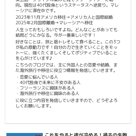
向。現在は40代独身というステータスへ逆戻り。マレ
ーシアに滞在中です。
2023年11月アメリカ移住→アメリカ人と国際結婚
2025年2月国際離婚→マレーシアへ移住
人生っておもしろいですよね。どんなことがあっても
結局どうにかなる。今が一番楽しいです！
好きなことは、旅と筋トレそして食べること。この3つ
が私の原動力です！自分の力で生きていくことをモッ
トーに、強くたくましくそしてポジティブでいること
を心がけています♪
こちらのブログでは、主に外国人との恋愛や結婚、ま
た海外旅行や移住に役立つ情報を発信していきます。
・恋愛に悩んでいる人
・40代独身で未来に不安がある人
・フリーランスに興味がある人
・海外旅行や移住に興味のある人
に役に立つ内容を発信していきますので、どうぞよろ
しくお願いします。
これをやると彼が冷める！過去の失敗