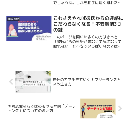
でしょうね。しかも相手は遠く離れたア
メリカにいるわけですから、連絡だけが
唯一の繋がっていられる手段。これがあ
やふやなようでは恋愛はうまくいくはず
これさえやれば彼氏からの連絡に
国際恋愛
もありません。え・・？な...
こだわらなくなる！不安解消3つ
の鍵
このページを開いた多くの方はきっと
「彼氏からの連絡が来なくて気になって
眠れない」と不安でいっぱいなのではな
いでしょうか。恋愛において、コミュニ
ケーションは最も重要。音信不通なんて
絶対に勘弁ですよね。遠距離において
は、連絡が取れなければコミュ...
自分の力で生きていく！フリーランスと
いう生き方
国際恋愛ならではのモヤモヤ期「デーテ
ィング」についての考え方