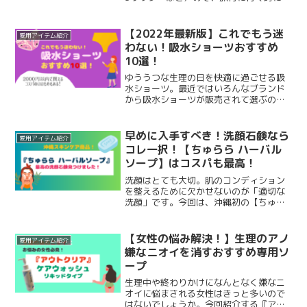
とにかく水のことが気になります。そん
な水飲みさんにぜひ使って欲しいのが、
今回紹介するBRITAのフィルアンドゴーア
【2022年最新版】これでもう迷
愛用アイテム紹介
クティブ！↑私...
わない！吸水ショーツおすすめ
10選！
ゆううつな生理の日を快適に過ごせる吸
水ショーツ。最近ではいろんなブランド
から吸水ショーツが販売されて選ぶのも
一苦労！この記事では、特におすすめの
10種類の吸水ショーツを紹介します。価
格は2,000円を切るコスパ最高のものか
早めに入手すべき！洗顔石鹸なら
愛用アイテム紹介
ら5,000円を超えるものまでさまざま。
コレ一択！【ちゅらら ハーバル
口コミ評価の高いものだけを厳選してい
ソープ】はコスパも最高！
るのでぜひ参考にしてみてくださいね！
洗顔はとても大切。肌のコンディション
を整えるために欠かせないのが「適切な
洗顔」です。今回は、沖縄初の【ちゅら
ら ハーバルソープ】をご紹介します。私
がこの洗顔に出会って、たぶんもう4年く
らい経っているのではないでしょうか。
【女性の悩み解決！】生理のアノ
愛用アイテム紹介
それからというもの、...
嫌なニオイを消すおすすめ専用ソ
ープ
生理中や終わりかけになんとなく嫌なニ
オイに悩まされる女性はきっと多いので
はないでしょうか。今回紹介する『アウ