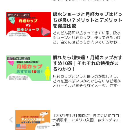
トクリア』はそんな気になるニオイを激
減させてくれる優れもの！一度使ったら
リピ確定な優秀アイテムです。この記事
吸水ショーツと月経カップはどっ
愛用アイテム紹介
では『アウトクリア』の使い心地や効果
ちが良い？メリットとデメリット
について、実際に使用した私がありのま
を徹底比較
まをレポします！
どんどん認知が広まってきている、吸水
ショーツと月経カップ。使ってみたいけ
ど、自分にはどっちが向いているかわか
らない…と迷っている方も多いのではな
いでしょうか？今回は、吸水ショーツの
Bambodyと月経カップのエヴァカップを
慣れたら超快適！月経カップおす
愛用アイテム紹介
例に、それぞれのメ...
すめ10選｜それぞれの特徴がま
るわかり！
月経カップというと使うのが難しそう、
どれを選べばいいかわからないなど何か
とハードルが高そうなイメージ。ですが
慣れれば楽勝！とっても快適です。今回
は月経カップのおすすめ10選を紹介！月
経カップデビューの方にこそ読んでいた
だきたい内容です♪
【2021年12月末時点】彼に会いにコロ
ナ禍渡米！アメリカ入国 @サンディエ
ゴ編